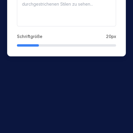
Schriftgröße
20
px