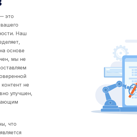
в
— это
 вашего
ности. Наш
еделяет,
на основе
чен, мы не
доставляем
роверенной
 контент не
ивно улучшен,
ивающим
ы, что
является