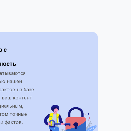
в с
ность
батываются
ью нашей
актов на базе
о ваш контент
циальным,
этом точные
и фактов.