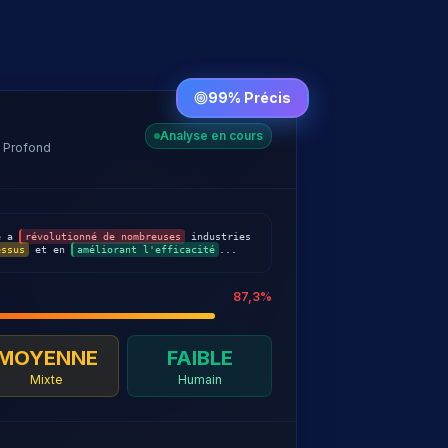
99% Précis
Analyse en cours
 Profond
le a
révolutionné de nombreuses
industries
essus
et en
améliorant l'efficacité
...
87,3%
MOYENNE
FAIBLE
Mixte
Humain