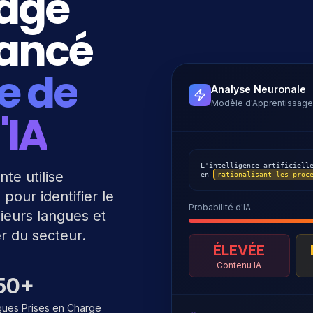
sage
vancé
e de
Analyse Neuronale
Modèle d'Apprentissage
'IA
L'intelligence artificiel
te utilise
en
rationalisant les proc
pour identifier le
Probabilité d'IA
ieurs langues et
r du secteur.
ÉLEVÉE
Contenu IA
50+
ues Prises en Charge