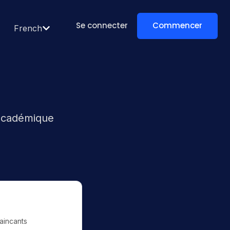
Se connecter
Commencer
French
 académique
aincants