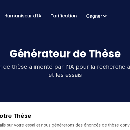
Humaniseur d'IA
Tarification
Gagner
Générateur de Thèse
 de thèse alimenté par l'IA pour la recherche
et les essais
otre Thèse
ails sur votre essai et nous générerons des énoncés de thèse conv