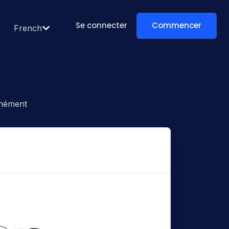
Se connecter
Commencer
French
anément