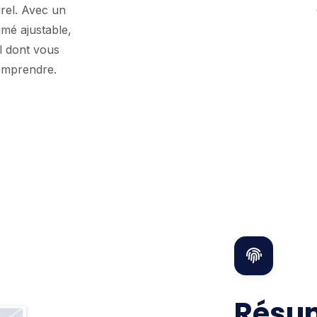
rel. Avec un
umé ajustable,
l dont vous
comprendre.
Résum