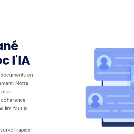
ané
c l'IA
u documents en
ement. Notre
 plus
a cohérence,
 lire tout le
 survol rapide