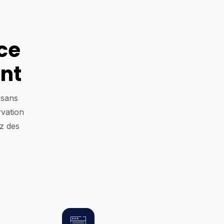
ce
nt
 sans
rvation
ez des