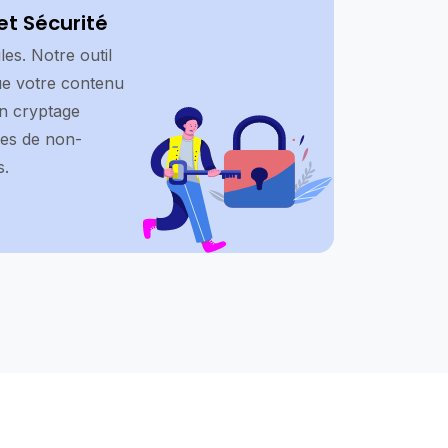
et Sécurité
es. Notre outil
ue votre contenu
un cryptage
ues de non-
s.