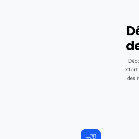
D
d
Déco
effort
des m