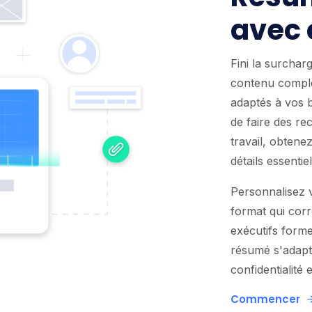
avec 
Fini la surchar
contenu comple
adaptés à vos b
de faire des re
travail, obtene
détails essentiel
Personnalisez v
format qui cor
exécutifs forme
résumé s'adapte
confidentialité 
Commencer