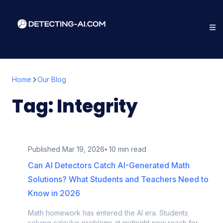
Home
Our Blog
Tag:
Integrity
Published
Mar 19, 2026
⦁ 10 min read
Can AI Detectors Catch AI-Generated Math
Solutions? What Students and Teachers Need to
Know in 2026
Math homework has entered the AI era. Students
solving calculus problems at midnight now reach for