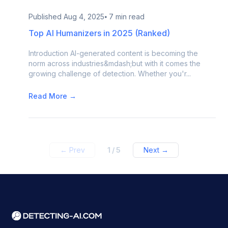
Published
Aug 4, 2025
⦁ 7 min read
Top AI Humanizers in 2025 (Ranked)
Introduction AI-generated content is becoming the
norm across industries&mdash;but with it comes the
growing challenge of detection. Whether you'r...
Read More →
← Prev
1
/
5
Next →