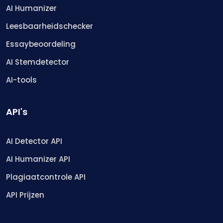
AI Humanizer
Leesbaarheidschecker
Essaybeoordeling
AI Stemdetector
AI-tools
API's
AI Detector API
AI Humanizer API
Plagiaatcontrole API
API Prijzen