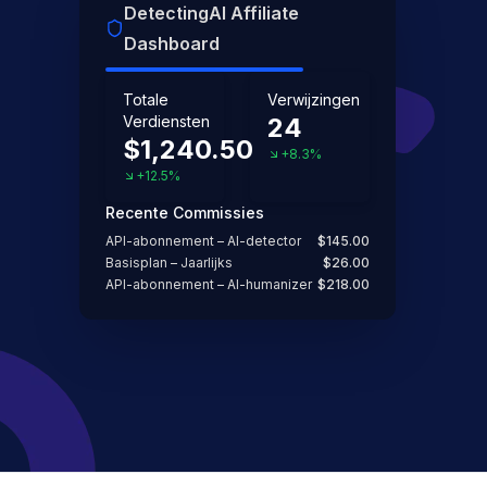
DetectingAI Affiliate
Dashboard
Totale
Verwijzingen
Verdiensten
24
$1,240.50
+8.3%
+12.5%
Recente Commissies
API-abonnement – AI-detector
$145.00
Basisplan – Jaarlijks
$26.00
API-abonnement – AI-humanizer
$218.00